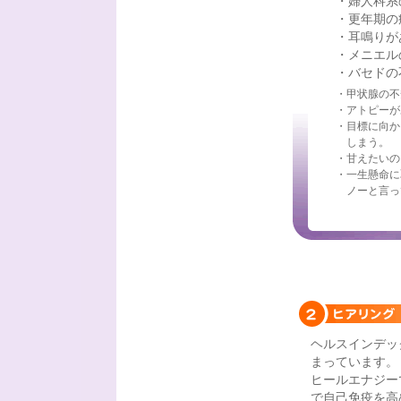
・婦人科系
・更年期の
・耳鳴りが
・メニエル
・バセドの
・甲状腺の不
・アトピーが
・目標に向か
しまう。
・甘えたいの
・一生懸命に
ノーと言っ
ヘルスインデッ
まっています。
ヒールエナジー
で自己免疫を高