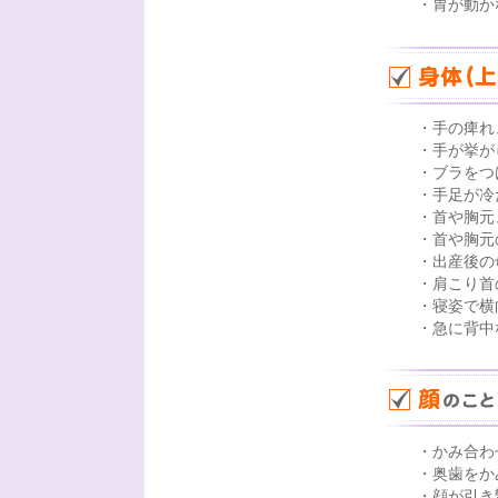
・胃が動か
・手の痺れ
・手が挙が
・ブラをつ
・手足が冷
・首や胸元
・首や胸元
・出産後の
・肩こり首
・寝姿で横
・急に背中
・かみ合わ
・奥歯をか
・顔が引き